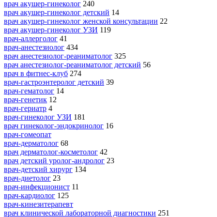
врач акушер-гинеколог
240
врач акушер-гинеколог детский
14
врач акушер-гинеколог женской консультации
22
врач акушер-гинеколог УЗИ
119
врач-аллерголог
41
врач-анестезиолог
434
врач анестезиолог-реаниматолог
325
врач анестезиолог-реаниматолог детский
56
врач в фитнес-клуб
274
врач-гастроэнтеролог детский
39
врач-гематолог
14
врач-генетик
12
врач-гериатр
4
врач-гинеколог УЗИ
181
врач гинеколог-эндокринолог
16
врач-гомеопат
врач-дерматолог
68
врач дерматолог-косметолог
42
врач детский уролог-андролог
23
врач-детский хирург
134
врач-диетолог
23
врач-инфекционист
11
врач-кардиолог
125
врач-кинезитерапевт
врач клинической лабораторной диагностики
251