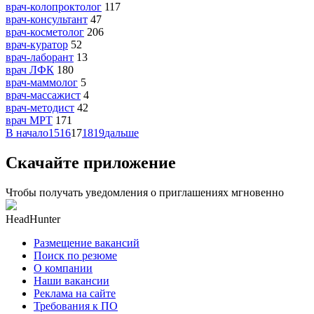
врач-колопроктолог
117
врач-консультант
47
врач-косметолог
206
врач-куратор
52
врач-лаборант
13
врач ЛФК
180
врач-маммолог
5
врач-массажист
4
врач-методист
42
врач МРТ
171
В начало
15
16
17
18
19
дальше
Скачайте приложение
Чтобы получать уведомления о приглашениях мгновенно
HeadHunter
Размещение вакансий
Поиск по резюме
О компании
Наши вакансии
Реклама на сайте
Требования к ПО