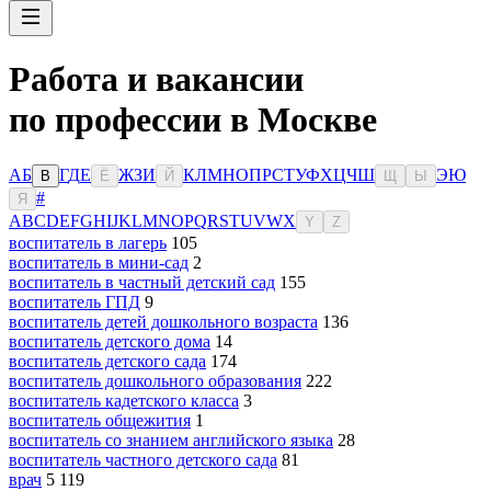
Работа и вакансии
по профессии в Москве
А
Б
Г
Д
Е
Ж
З
И
К
Л
М
Н
О
П
Р
С
Т
У
Ф
Х
Ц
Ч
Ш
Э
Ю
В
Ё
Й
Щ
Ы
#
Я
A
B
C
D
E
F
G
H
I
J
K
L
M
N
O
P
Q
R
S
T
U
V
W
X
Y
Z
воспитатель в лагерь
105
воспитатель в мини-сад
2
воспитатель в частный детский сад
155
воспитатель ГПД
9
воспитатель детей дошкольного возраста
136
воспитатель детского дома
14
воспитатель детского сада
174
воспитатель дошкольного образования
222
воспитатель кадетского класса
3
воспитатель общежития
1
воспитатель со знанием английского языка
28
воспитатель частного детского сада
81
врач
5 119