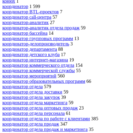
конюх
1
координатор
1 599
координатор BTL-проектов
7
координатор call-центра
57
координатор-аналитик
27
координатор-аналитик отдела продаж
59
координатор бассейна
14
координатор групповых программ
13
координатор-делопроизводитель
3
координатор департамента
88
координатор детского клуба
17
координатор интернет-магазина
19
координатор коммерческого отдела
154
координатор коммерческой службы
55
координатор мероприятий
560
координатор образовательных программ
66
координатор отдела
579
координатор отдела доставки
59
координатор отдела закупок
39
координатор отдела маркетинга
59
координатор отдела оптовых продаж
23
координатор отдела персонала
61
координатор отдела по работе с клиентами
385
координатор отдела продаж
347
координатор отдела продаж и маркетинга
35