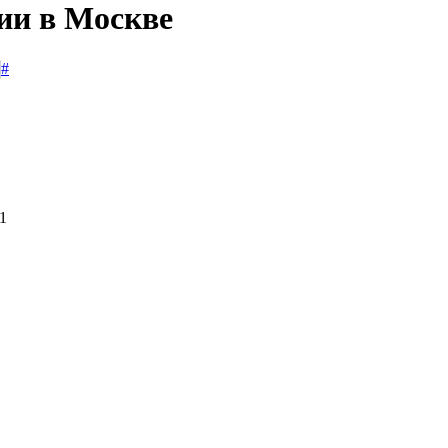
сии в Москве
#
1