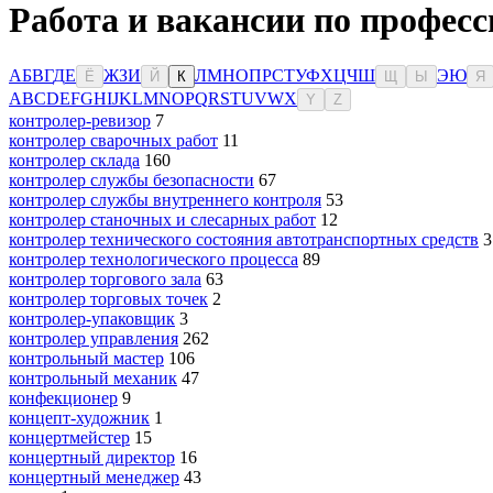
Работа и вакансии по профес
А
Б
В
Г
Д
Е
Ж
З
И
Л
М
Н
О
П
Р
С
Т
У
Ф
Х
Ц
Ч
Ш
Э
Ю
Ё
Й
К
Щ
Ы
Я
A
B
C
D
E
F
G
H
I
J
K
L
M
N
O
P
Q
R
S
T
U
V
W
X
Y
Z
контролер-ревизор
7
контролер сварочных работ
11
контролер склада
160
контролер службы безопасности
67
контролер службы внутреннего контроля
53
контролер станочных и слесарных работ
12
контролер технического состояния автотранспортных средств
3
контролер технологического процесса
89
контролер торгового зала
63
контролер торговых точек
2
контролер-упаковщик
3
контролер управления
262
контрольный мастер
106
контрольный механик
47
конфекционер
9
концепт-художник
1
концертмейстер
15
концертный директор
16
концертный менеджер
43