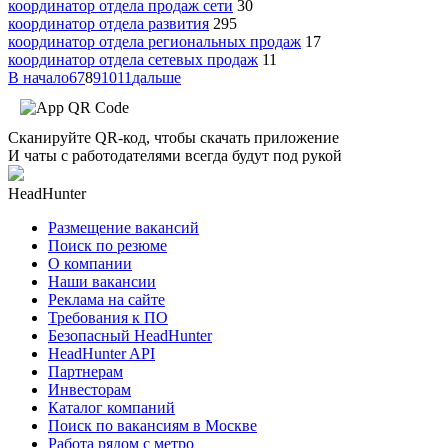
координатор отдела продаж сети
30
координатор отдела развития
295
координатор отдела региональных продаж
17
координатор отдела сетевых продаж
11
В начало
6
7
8
9
10
11
дальше
Сканируйте QR-код, чтобы скачать приложение
И чаты с работодателями всегда будут под рукой
HeadHunter
Размещение вакансий
Поиск по резюме
О компании
Наши вакансии
Реклама на сайте
Требования к ПО
Безопасный HeadHunter
HeadHunter API
Партнерам
Инвесторам
Каталог компаний
Поиск по вакансиям в Москве
Работа рядом с метро